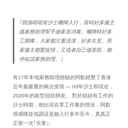
｢我係啱啱有沙士嗰陣入行，當時好多僱主
搵家務助理幫手做家居消毒。嗰陣時好多
工開㗎，大家都注重清潔，好多生意。而
家僱主都驚疫情，又或者自己做算啦，都
停咗請家務助理。｣
有17年本地家務助理經驗的阿歡經歷了香港
近年最嚴重的兩次疫情 — 03年沙士和現在，
2020年的新型冠狀肺炎。 對於頻頻有工作的
沙士時期，相比現在零工作量的情況，阿歡
很感嘆並強調這是她入行多年至今，真真正
正第一次｢失業｣。