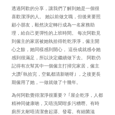
透過阿歡的分享，讓我們了解到她是一個很
喜歡潔淨的人。 她以前做文職，但後來要照
顧小朋友，毅然決定轉行成為一名家務助
理，給自己更彈性的上班時間。 每次阿歡見
到僱主的家居被她執拾得乾乾淨淨，僱主開
心之餘，她同樣感到開心， 這份成就感令她
感到很滿足，所以決定繼續做下去。 阿歡仍
記得有次幫其中一個僱主打掃完家居，僱主
大讚｢執拾完，空氣都清新啲呀｣ ，之後更長
期僱用了她，一做就做了十幾年。
為何阿歡覺得潔淨很重要？ ｢屋企乾淨，人都
精神同健康啲，又唔洗聞咁多污糟嘢。有時
廁所太耐唔清潔會起潺、發霉。有細菌滋