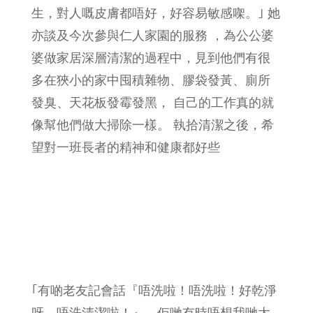
生，對人嘅皮膚都唔好，好容易敏感㗎。｣ 她
亦談及今次參與仁人家園的服務 ，為公公婆
婆做家居深層清潔的過程中，見到他們有很
多在狹小的家中囤積雜物、膠袋發黃、廁所
發臭、天花板發霉發黑， 自己的工作真的就
像幫他們做大掃除一樣。 執拾清潔之後，希
望對一班長者的精神和健康都好些
｢有啲老友記會話『唔洗啦！唔洗啦！好乾淨
呀，唔洗清潔啦！』，佢哋有時唔想我哋太