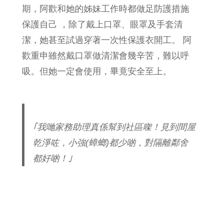
期，阿歡和她的姊妹工作時都做足防護措施
保護自己 ，除了戴上口罩、眼罩及手套清
潔，她甚至試過穿著一次性保護衣開工。 阿
歡重申雖然戴口罩做清潔會幾辛苦，難以呼
吸。但她一定會使用，畢竟安全至上。
｢我哋家務助理真係幫到社區㗎！見到間屋
乾淨咗，小強(蟑螂)都少啲，對隔離鄰舍
都好啲！｣